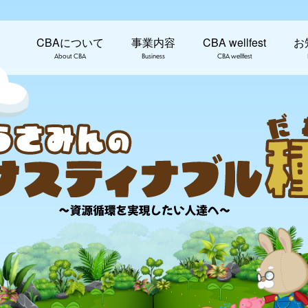
CBAについて
事業内容
CBA wellfest
お
About CBA
Business
CBA wellfest