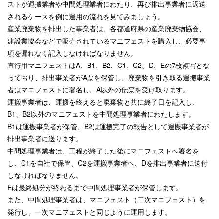
ストが運搬業者や中間処理業者にわたり、再び排出事業者に返送
されるケースを例に運用の流れを見てみましょう。
産業廃棄物を排出した事業者は、各都道府県の産業廃棄物協会、
建設業協会などで販売されているマニフェストを購入し、必要事
項を漏れなく記入しなければなりません。
直行用マニフェストはA、B1、B2、C1、C2、D、Eの7枚複写とな
っており、排出事業者がA票を保管し、廃棄物を引き取る運搬事業
者はマニフェストに署名し、A以外の伝票を受け取ります。
運搬事業者は、運搬を終えると廃棄物と共に終了日を記入し、
B1、B2以外のマニフェストを中間処理事業者にわたします。
B1は運搬事業者が保管、B2は運搬完了の報告として運搬事業者が
排出事業者に送ります。
中間処理事業者は、工程が終了した後にマニフェストへ署名を
し、C1を自社で保管、C2を運搬事業者へ、Dを排出事業者に送付
しなければなりません。
Eは最終処分が終わるまで中間処理事業者が保管します。
また、中間処理事業者は、マニフェスト（二次マニフェスト）を
発行し、一次マニフェストと同じように運用します。