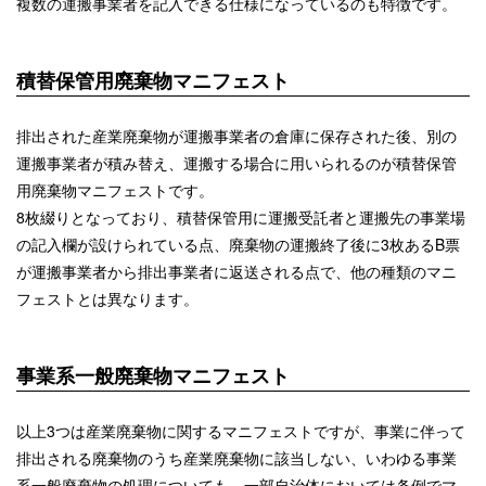
複数の運搬事業者を記入できる仕様になっているのも特徴です。
積替保管用廃棄物マニフェスト
排出された産業廃棄物が運搬事業者の倉庫に保存された後、別の
運搬事業者が積み替え、運搬する場合に用いられるのが積替保管
用廃棄物マニフェストです。
8枚綴りとなっており、積替保管用に運搬受託者と運搬先の事業場
の記入欄が設けられている点、廃棄物の運搬終了後に3枚あるB票
が運搬事業者から排出事業者に返送される点で、他の種類のマニ
フェストとは異なります。
事業系一般廃棄物マニフェスト
以上3つは産業廃棄物に関するマニフェストですが、事業に伴って
排出される廃棄物のうち産業廃棄物に該当しない、いわゆる事業
系一般廃棄物の処理についても、一部自治体においては条例でマ