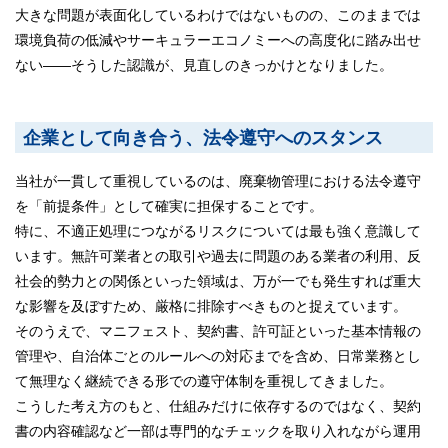
大きな問題が表面化しているわけではないものの、このままでは
環境負荷の低減やサーキュラーエコノミーへの高度化に踏み出せ
ない――そうした認識が、見直しのきっかけとなりました。
企業として向き合う、法令遵守へのスタンス
当社が一貫して重視しているのは、廃棄物管理における法令遵守
を「前提条件」として確実に担保することです。
特に、不適正処理につながるリスクについては最も強く意識して
います。無許可業者との取引や過去に問題のある業者の利用、反
社会的勢力との関係といった領域は、万が一でも発生すれば重大
な影響を及ぼすため、厳格に排除すべきものと捉えています。
そのうえで、マニフェスト、契約書、許可証といった基本情報の
管理や、自治体ごとのルールへの対応までを含め、日常業務とし
て無理なく継続できる形での遵守体制を重視してきました。
こうした考え方のもと、仕組みだけに依存するのではなく、契約
書の内容確認など一部は専門的なチェックを取り入れながら運用