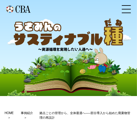
HOME
事例紹介
拠点ごとの管理から、全体最適へ─―部分導入から始めた廃棄物管
理の再設計