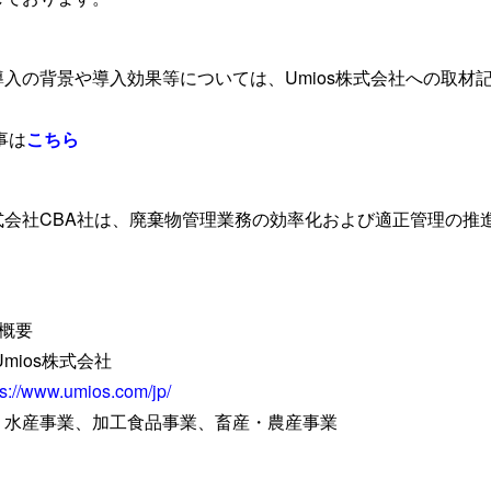
導入の背景や導入効果等については、Umios株式会社への取材
事は
こちら
式会社CBA社は、廃棄物管理業務の効率化および適正管理の推
概要
Umios株式会社
ps://www.umios.com/jp/
：水産事業、加工食品事業、畜産・農産事業