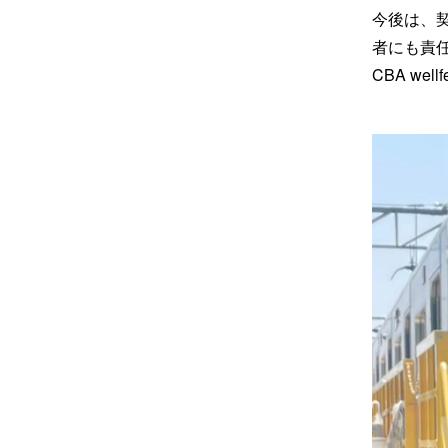
今後は、
者にも責
CBA w