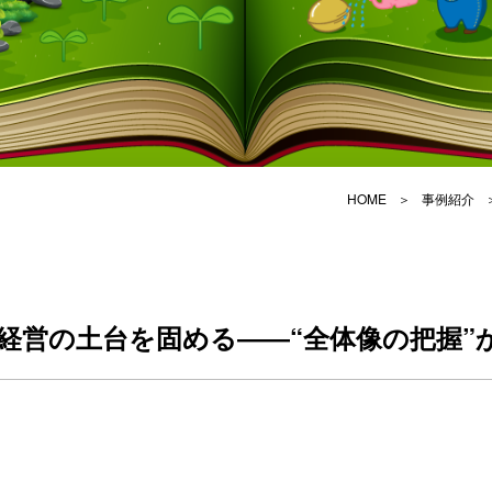
HOME
事例紹介
DY
経営の土台を固める――“全体像の把握”