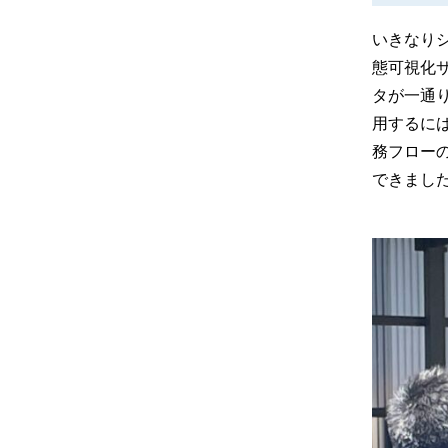
いきなり
態可視化サ
タが一通
用するに
務フローの
できまし