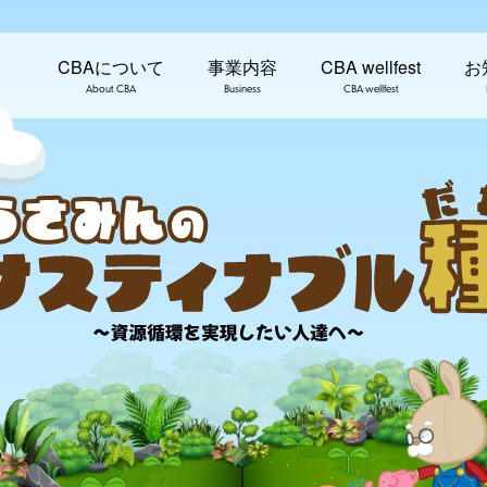
CBAについて
事業内容
CBA wellfest
お
About CBA
Business
CBA wellfest