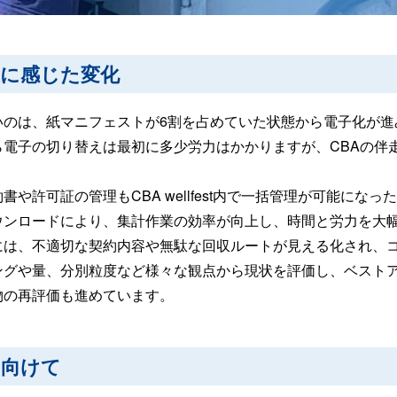
後に感じた変化
いのは、紙マニフェストが6割を占めていた状態から電子化が進
ら電子の切り替えは最初に多少労力はかかりますが、CBAの伴
。
書や許可証の管理もCBA wellfest内で一括管理が可能に
ウンロードにより、集計作業の効率が向上し、時間と労力を大
には、不適切な契約内容や無駄な回収ルートが見える化され、
ングや量、分別粒度など様々な観点から現状を評価し、ベスト
物の再評価も進めています。
に向けて