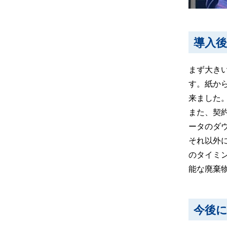
導入
まず大き
す。紙か
来ました
また、契約
ータのダ
それ以外
のタイミ
能な廃棄
今後