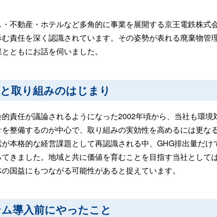
ス・不動産・ホテルなど多角的に事業を展開する京王電鉄株式
む責任を深く認識されています。その姿勢が表れる廃棄物管理へのお
果とともにお話を伺いました。
感と取り組みのはじまり
会的責任が議論されるようになった2002年頃から、当社も環
針を整備するのが中心で、取り組みの実効性を高めるには更な
が本格的な経営課題として再認識される中、GHG排出量だけで
ってきました。地域と共に価値を育むことを目指す当社として
体の国益にもつながる可能性があると捉えています。
テム導入前にやったこと