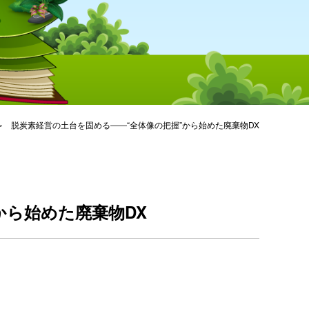
脱炭素経営の土台を固める――“全体像の把握”から始めた廃棄物DX
から始めた廃棄物DX