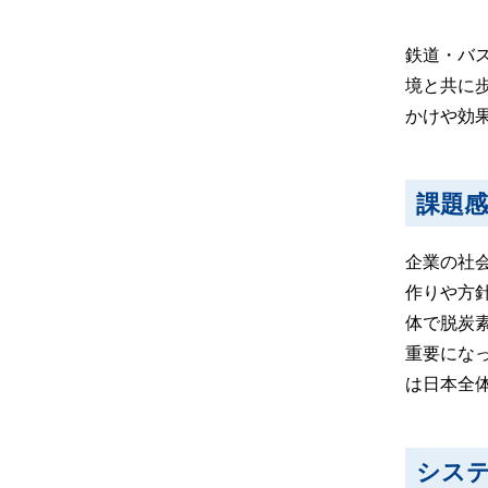
鉄道・バ
境と共に歩
かけや効
課題
企業の社
作りや方
体で脱炭素
重要にな
は日本全
シス